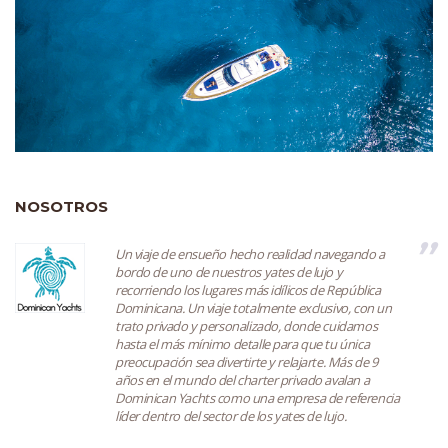
NOSOTROS
’’
Un viaje de ensueño hecho realidad navegando a
bordo de uno de nuestros yates de lujo y
recorriendo los lugares más idílicos de República
Dominicana. Un viaje totalmente exclusivo, con un
trato privado y personalizado, donde cuidamos
hasta el más mínimo detalle para que tu única
preocupación sea divertirte y relajarte. Más de 9
años en el mundo del charter privado avalan a
Dominican Yachts como una empresa de referencia
líder dentro del sector de los yates de lujo.